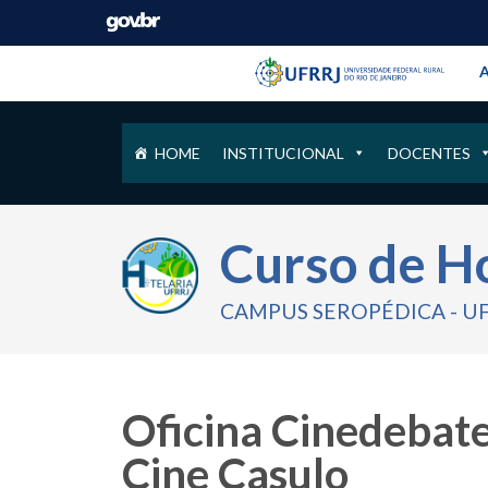
Barra instituci
Pular barra institucional
A
HOME
INSTITUCIONAL
DOCENTES
Curso de H
CAMPUS SEROPÉDICA - U
Oficina Cinedebate
Cine Casulo