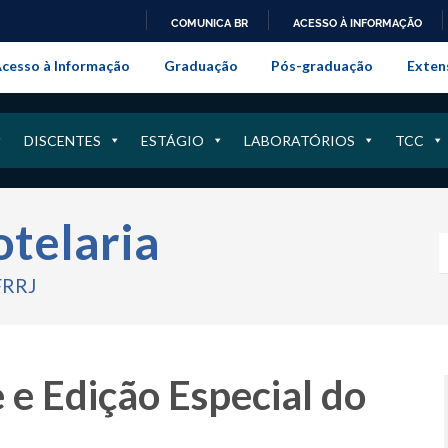
COMUNICA BR
ACESSO À INFORMAÇÃO
onal da Universidade Federal Rur
IR
cesso à Informação
Graduação
Pós-graduação
Exten
PARA
O
CONTEÚDO
DISCENTES
ESTÁGIO
LABORATÓRIOS
TCC
otelaria
FRRJ
 e Edição Especial do