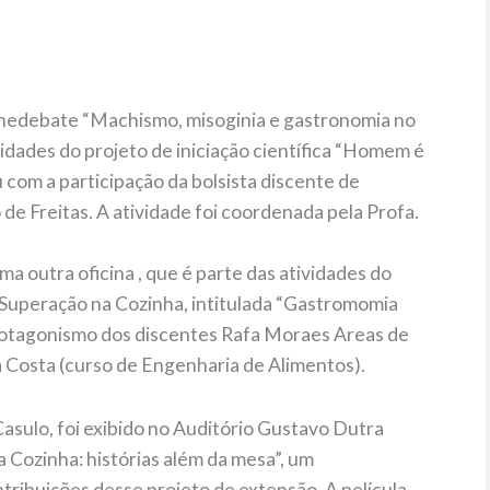
cinedebate “Machismo, misoginia e gastronomia no
idades do projeto de iniciação científica “Homem é
u com a participação da bolsista discente de
de Freitas. A atividade foi coordenada pela Profa.
outra oficina , que é parte das atividades do
 Superação na Cozinha, intitulada “Gastromomia
 protagonismo dos discentes Rafa Moraes Areas de
a Costa (curso de Engenharia de Alimentos).
asulo, foi exibido no Auditório Gustavo Dutra
Cozinha: histórias além da mesa”, um
tribuições desse projeto de extensão. A película