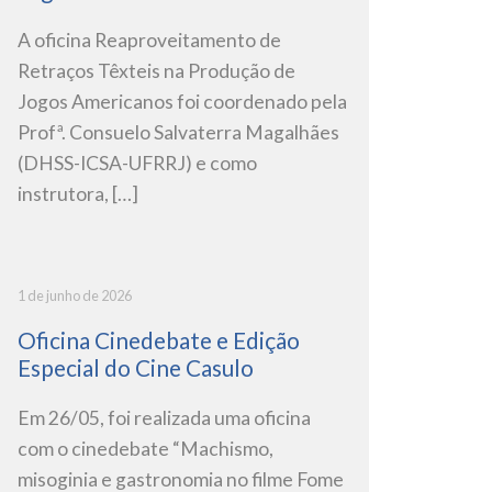
A oficina Reaproveitamento de
Retraços Têxteis na Produção de
Jogos Americanos foi coordenado pela
Profª. Consuelo Salvaterra Magalhães
(DHSS-ICSA-UFRRJ) e como
instrutora, […]
1 de junho de 2026
Oficina Cinedebate e Edição
Especial do Cine Casulo
Em 26/05, foi realizada uma oficina
com o cinedebate “Machismo,
misoginia e gastronomia no filme Fome