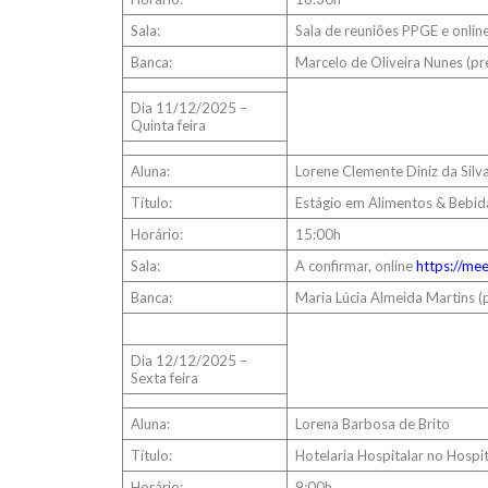
Sala:
Sala de reuniões PPGE e onlin
Banca:
Marcelo de Oliveira Nunes (pr
Dia 11/12/2025 –
Quinta feira
Aluna:
Lorene Clemente Diniz da Silv
Título:
Estágio em Alimentos & Bebid
Horário:
15:00h
Sala:
A confirmar, online
https://me
Banca:
Maria Lúcia Almeida Martins (p
Dia 12/12/2025 –
Sexta feira
Aluna:
Lorena Barbosa de Brito
Título:
Hotelaria Hospitalar no Hospit
Horário:
9:00h