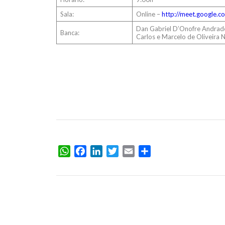
Sala:
Online –
http://meet.google.c
Dan Gabriel D’Onofre Andrade 
Banca:
Carlos e Marcelo de Oliveira 
WhatsApp
Facebook
LinkedIn
Twitter
Email
Share