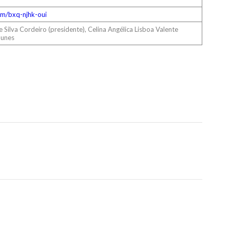
om/bxq-njhk-oui
Silva Cordeiro (presidente), Celina Angélica Lisboa Valente
Nunes