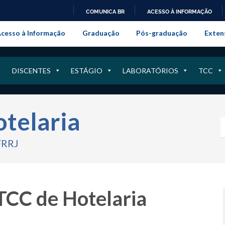
COMUNICA BR
ACESSO À INFORMAÇÃO
onal da Universidade Federal Rur
IR
cesso à Informação
Graduação
Pós-graduação
Exten
PARA
O
CONTEÚDO
DISCENTES
ESTÁGIO
LABORATÓRIOS
TCC
otelaria
FRRJ
TCC de Hotelaria