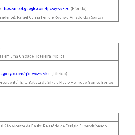
e
https://meet.google.com/fpc-xywu-rzc
(Híbrido)
esidente), Rafael Cunha Ferro e Rodrigo Amado dos Santos
a
as em uma Unidade Hoteleira Pública
et.google.com/qfo-wcws-vho
(Híbrido)
residente), Elga Batista da Silva e Flavio Henrique Gomes Borges
al São Vicente de Paulo: Relatório de Estágio Supervisionado