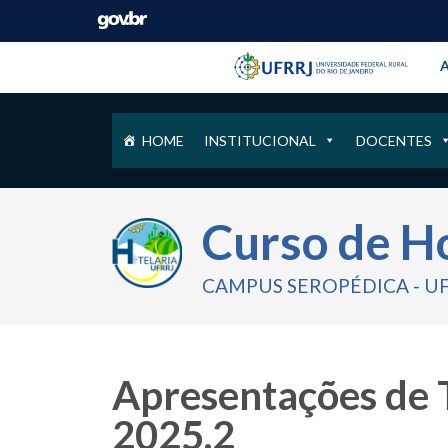
Barra instituci
Pular barra institucional
A
HOME
INSTITUCIONAL
DOCENTES
Curso de H
CAMPUS SEROPÉDICA - U
Apresentações de 
2025.2