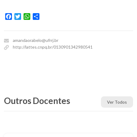
Facebook
Twitter
WhatsApp
Share
amandaorabelo@ufrrj.br
http://lattes.cnpq.br/0130901342980541
Outros Docentes
Ver Todos