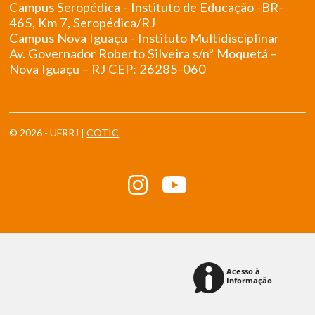
Campus Seropédica - Instituto de Educação -BR-
465, Km 7, Seropédica/RJ
Campus Nova Iguaçu - Instituto Multidisciplinar
Av. Governador Roberto Silveira s/nº Moquetá –
Nova Iguaçu – RJ CEP: 26285-060
© 2026 - UFRRJ |
COTIC