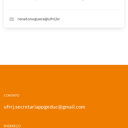
renatonoguera@ufrrj.br
CONTATO
ufrrj.secretariappgeduc@gmail.com
ENDEREÇO