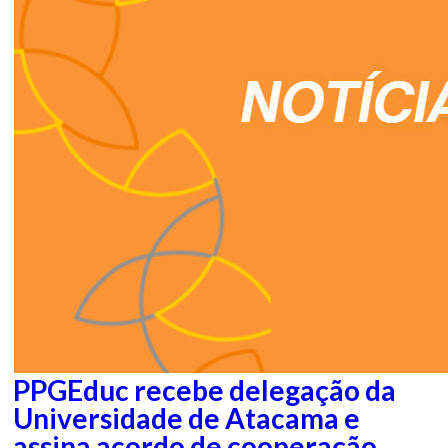
PPGEduc recebe delegação da
Universidade de Atacama e
assina acordo de cooperação