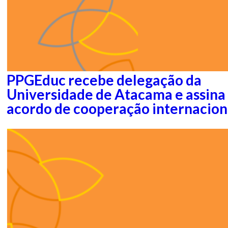
PPGEduc recebe delegação da
Universidade de Atacama e assina
acordo de cooperação internacion