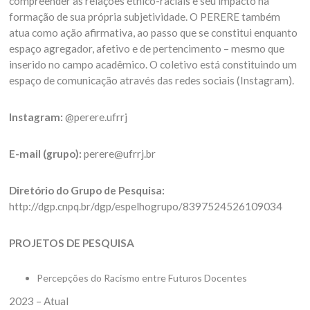
compreender as relações étnico-raciais e seu impacto na
formação de sua própria subjetividade. O PERERE também
atua como ação afirmativa, ao passo que se constitui enquanto
espaço agregador, afetivo e de pertencimento – mesmo que
inserido no campo acadêmico. O coletivo está constituindo um
espaço de comunicação através das redes sociais (Instagram).
Instagram:
@perere.ufrrj
E-mail (grupo):
perere@ufrrj.br
Diretório do Grupo de Pesquisa:
http://dgp.cnpq.br/dgp/espelhogrupo/8397524526109034
PROJETOS DE PESQUISA
Percepções do Racismo entre Futuros Docentes
2023 – Atual