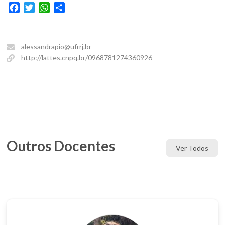
Facebook
Twitter
WhatsApp
Share
alessandrapio@ufrrj.br
http://lattes.cnpq.br/0968781274360926
Outros Docentes
Ver Todos