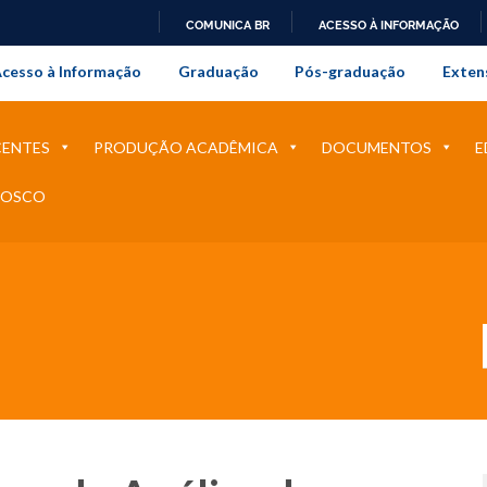
COMUNICA BR
ACESSO À INFORMAÇÃO
onal da Universidade Federal Rur
IR
cesso à Informação
Graduação
Pós-graduação
Exten
PARA
O
CONTEÚDO
ENTES
PRODUÇÃO ACADÊMICA
DOCUMENTOS
E
NOSCO