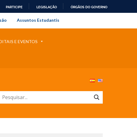
PARTICIPE
LEGISLAÇÃO
ÓRGÃOS DO GOVERNO
al do Rio de Janeiro
são
Assuntos Estudantis
DITAIS E EVENTOS