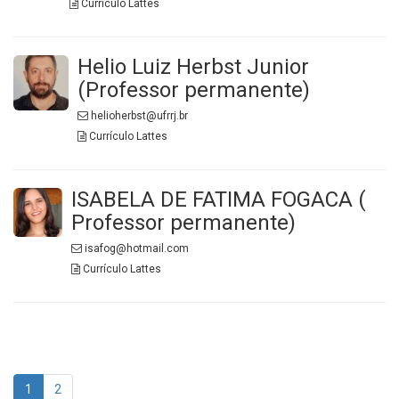
Currículo Lattes
Helio Luiz Herbst Junior
(Professor permanente)
helioherbst@ufrrj.br
Currículo Lattes
ISABELA DE FATIMA FOGACA (
Professor permanente)
isafog@hotmail.com
Currículo Lattes
Page
navigation
Current
Page
1
2