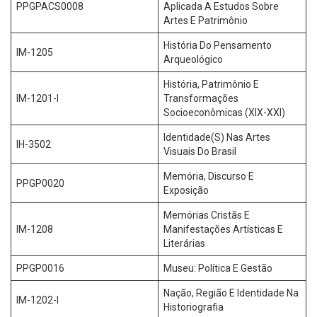
PPGPACS0008
Aplicada A Estudos Sobre
Artes E Patrimônio
História Do Pensamento
IM-1205
Arqueológico
História, Patrimônio E
IM-1201-I
Transformações
Socioeconômicas (XIX-XXI)
Identidade(S) Nas Artes
IH-3502
Visuais Do Brasil
Memória, Discurso E
PPGP0020
Exposição
Memórias Cristãs E
IM-1208
Manifestações Artísticas E
Literárias
PPGP0016
Museu: Política E Gestão
Nação, Região E Identidade Na
IM-1202-I
Historiografia