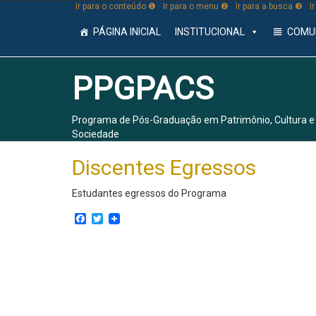
Ir para o conteúdo ❶
Ir para o menu ❷
Ir para a busca ❸
I
PÁGINA INICIAL
INSTITUCIONAL
COMU
PPGPACS
Programa de Pós-Graduação em Patrimônio, Cultura e
Sociedade
Discentes Egressos
Estudantes egressos do Programa
Facebook
Twitter