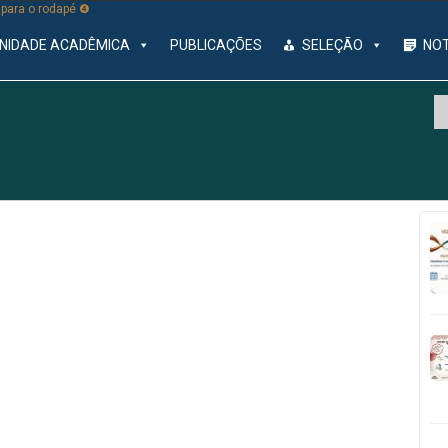
r para o rodapé ❹
NIDADE ACADÊMICA
PUBLICAÇÕES
SELEÇÃO
NOT