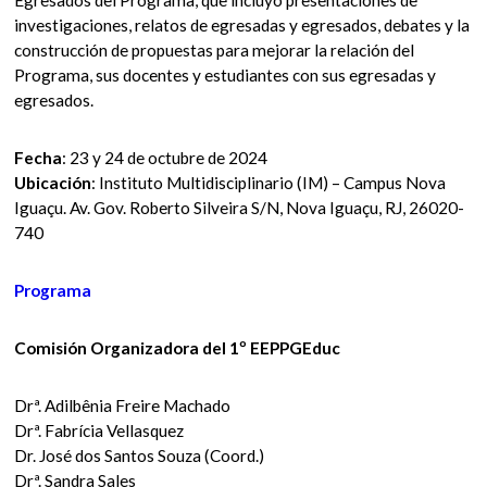
Egresados del Programa, que incluyó presentaciones de
investigaciones, relatos de egresadas y egresados, debates y la
construcción de propuestas para mejorar la relación del
Programa, sus docentes y estudiantes con sus egresadas y
egresados.
Fecha
: 23 y 24 de octubre de 2024
Ubicación
: Instituto Multidisciplinario (IM) – Campus Nova
Iguaçu. Av. Gov. Roberto Silveira S/N, Nova Iguaçu, RJ, 26020-
740
Programa
Comisión Organizadora del 1º EEPPGEduc
Drª. Adilbênia Freire Machado
Drª. Fabrícia Vellasquez
Dr. José dos Santos Souza (Coord.)
Drª. Sandra Sales