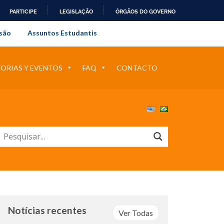
PARTICIPE
LEGISLAÇÃO
ÓRGÃOS DO GOVERNO
al do Rio de Janeiro
são
Assuntos Estudantis
RIAS Y EVENTOS
FAQ
CONTACTO
Notícias recentes
Ver Todas