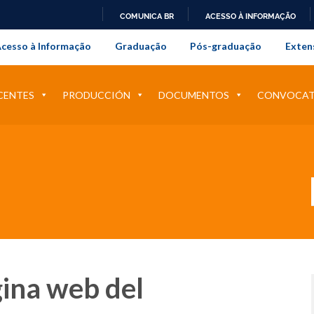
COMUNICA BR
ACESSO À INFORMAÇÃO
onal da Universidade Federal Rur
IR
cesso à Informação
Graduação
Pós-graduação
Exten
PARA
O
CONTEÚDO
CENTES
PRODUCCIÓN
DOCUMENTOS
CONVOCATO
gina web del