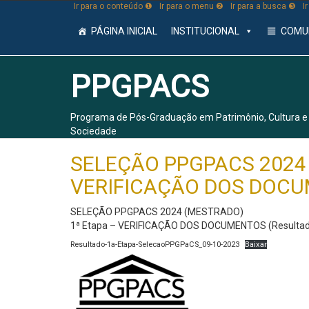
Ir para o conteúdo ❶
Ir para o menu ❷
Ir para a busca ❸
I
PÁGINA INICIAL
INSTITUCIONAL
COMU
PPGPACS
Programa de Pós-Graduação em Patrimônio, Cultura e
Sociedade
SELEÇÃO PPGPACS 2024 –
VERIFICAÇÃO DOS DOC
SELEÇÃO PPGPACS 2024 (MESTRADO)
1ª Etapa – VERIFICAÇÃO DOS DOCUMENTOS (Resulta
Resultado-1a-Etapa-SelecaoPPGPaCS_09-10-2023
Baixar