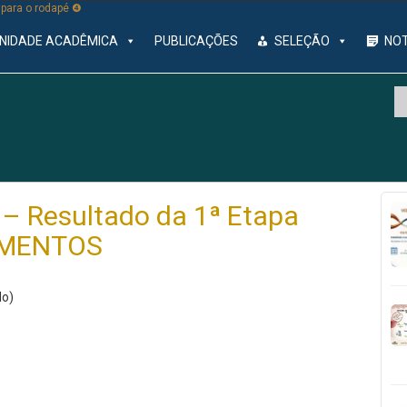
r para o rodapé ❹
NIDADE ACADÊMICA
PUBLICAÇÕES
SELEÇÃO
NOT
 Resultado da 1ª Etapa
UMENTOS
do)