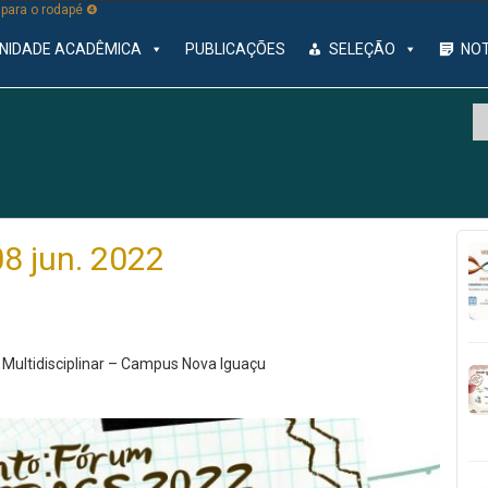
r para o rodapé ❹
NIDADE ACADÊMICA
PUBLICAÇÕES
SELEÇÃO
NOT
8 jun. 2022
o Multidisciplinar – Campus Nova Iguaçu