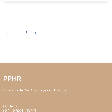
Paginação
de
1
…
3
›
posts
PPHR
Programa de Pós-Graduação em História
CONTATO
(21) 2681-4951