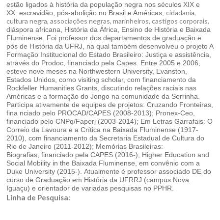
estão ligados à história da população negra nos séculos XIX e
cidadania,
XX: escravidão, pós-abolição no Brasil e Américas,
cultura negra, associações negras, marinheiros, castigos corporais,
diáspora africana, História da África, Ensino de História e Baixada
Fluminense. Foi professor dos departamentos de graduação e
pós de História da UFRJ, na qual também desenvolveu o projeto A
Formação Institucional do Estado Brasileiro: Justiça e assistência,
através do Prodoc, financiado pela Capes. Entre 2005 e 2006,
esteve nove meses na Northwestern University, Evanston,
Estados Unidos, como visiting scholar, com financiamento da
Rockfeller Humanities Grants, discutindo relações raciais nas
Américas e a formação do Jongo na comunidade da Serrinha.
Participa ativamente de equipes de projetos: Cruzando Fronteiras,
fina nciado pelo PROCAD/CAPES (2008-2013); Pronex-Ceo,
financiado pelo CNPq/Faperj (2003-2014); Em Letras Garrafais: O
Correio da Lavoura e a Crítica na Baixada Fluminense (1917-
2010), com financiamento da Secretaria Estadual de Cultura do
Rio de Janeiro (2011-2012);
Memórias Brasileiras:
Biografias, financiado pela CAPES (2016-); Higher Education and
Social Mobility in the Baixada Fluminense, em convênio com a
Duke University (2015-). Atualmente é professor associado DE do
curso de Graduação em História da UFRRJ (campus Nova
Iguaçu) e orientador de variadas pesquisas no PPHR.
Linha de Pesquisa: