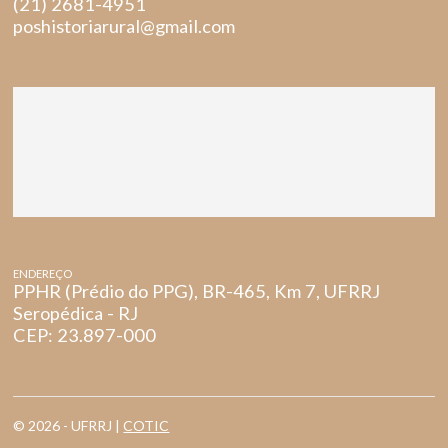
(21) 2681-4951
poshistoriarural@gmail.com
ENDEREÇO
PPHR (Prédio do PPG), BR-465, Km 7, UFRRJ
Seropédica - RJ
CEP: 23.897-000
© 2026 - UFRRJ |
COTIC