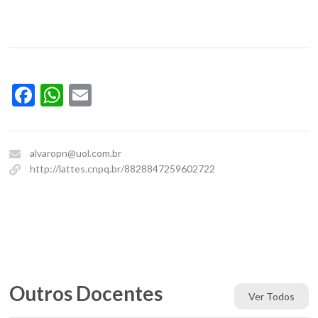
Facebook
WhatsApp
Email
alvaropn@uol.com.br
http://lattes.cnpq.br/8828847259602722
Outros Docentes
Ver Todos