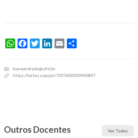
WhatsApp
Facebook
Twitter
LinkedIn
Email
Share
luanaandrade@ufrrj.br
https://lattes.cnpq.br/7037600300980847
Outros Docentes
Ver Todos