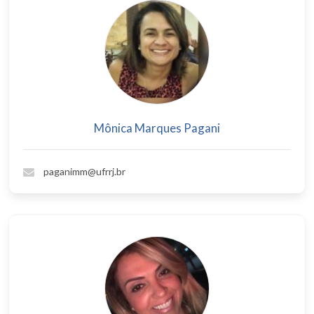
Mônica Marques Pagani
paganimm@ufrrj.br