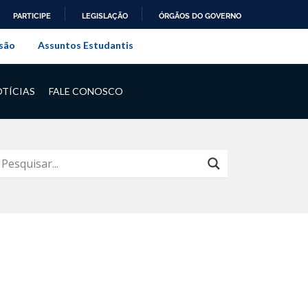
PARTICIPE
LEGISLAÇÃO
ÓRGÃOS DO GOVERNO
al do Rio de Janeiro
são
Assuntos Estudantis
TÍCIAS
FALE CONOSCO