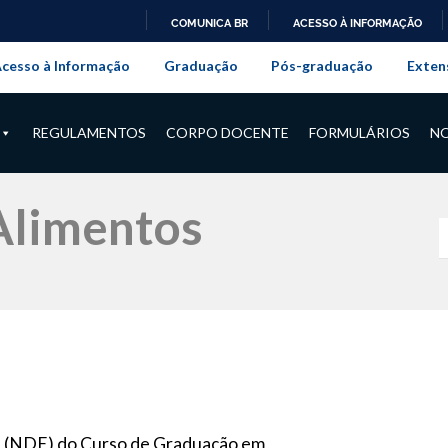
COMUNICA BR
ACESSO À INFORMAÇÃO
onal da Universidade Federal Rur
IR
cesso à Informação
Graduação
Pós-graduação
Exten
PARA
O
CONTEÚDO
REGULAMENTOS
CORPO DOCENTE
FORMULÁRIOS
NO
Alimentos
 (NDE) do Curso de Graduação em