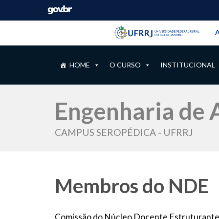
Barra instituci
Pular barra institucional
A
HOME
O CURSO
INSTITUCIONAL
Engenharia de 
CAMPUS SEROPÉDICA - UFRRJ
Membros do NDE
Comissão do Núcleo Docente Estruturante