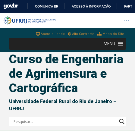
COMUNICA BR
ACESSO À INFORMAÇÃO
PARTI
IR
Barra institucional da Universi
Pular barra institucional
Abrir
PARA
O
Acessibilidade
Alto Contraste
Mapa do Site
CONTEÚDO
MENU
Curso de Engenharia
de Agrimensura e
Cartográfica
Universidade Federal Rural do Rio de Janeiro –
UFRRJ