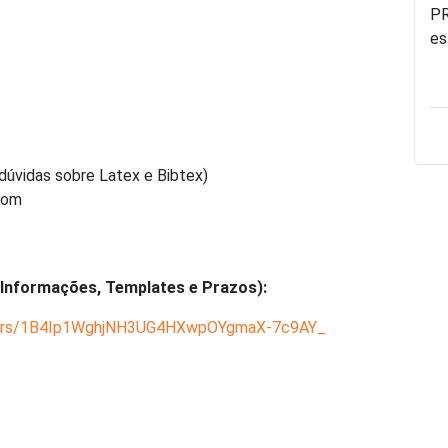
PR
es
dúvidas sobre Latex e Bibtex)
com
 Informações, Templates e Prazos):
folders/1B4Ip1WghjNH3UG4HXwpOYgmaX-7c9AY_