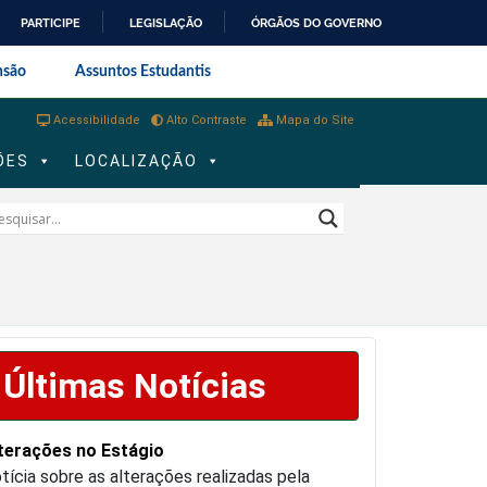
PARTICIPE
LEGISLAÇÃO
ÓRGÃOS DO GOVERNO
al do Rio de Janeiro
nsão
Assuntos Estudantis
Acessibilidade
Alto Contraste
Mapa do Site
ÕES
LOCALIZAÇÃO
Últimas Notícias
terações no Estágio
tícia sobre as alterações realizadas pela