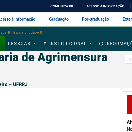
COMUNICA BR
ACESSO À INFORMAÇÃO
IR
onal da Universidade Federal Rur
cesso à Informação
Graduação
Pós-graduação
Exte
PARA
O
busca ❸
Ir para o rodapé ❹
CONTEÚDO
PESSOAS
INSTITUCIONAL
INFORMAÇ
aria de Agrimensura
eiro – UFRRJ
Al
No