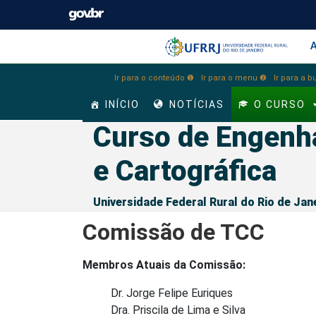
Barra instituci
Pular barra institucional
A
Ir para o conteúdo ❶
Ir para o menu ❷
Ir para a 
INÍCIO
NOTÍCIAS
O CURSO
Curso de Engenh
e Cartográfica
Universidade Federal Rural do Rio de Jan
Comissão de TCC
Membros Atuais da Comissão:
Dr. Jorge Felipe Euriques
Dra. Priscila de Lima e Silva