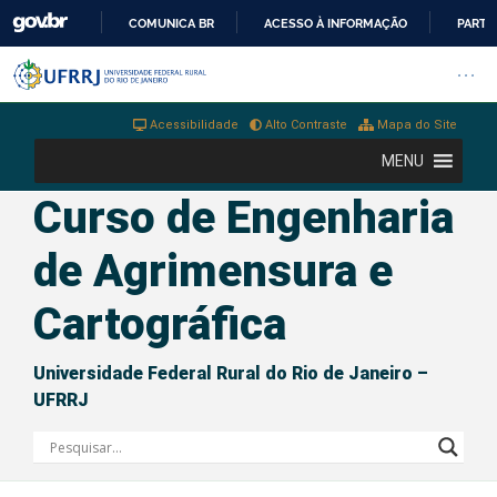
COMUNICA BR
ACESSO À INFORMAÇÃO
PARTI
IR
Barra institucional da Universi
Pular barra institucional
Abrir
PARA
O
Acessibilidade
Alto Contraste
Mapa do Site
CONTEÚDO
MENU
Curso de Engenharia
de Agrimensura e
Cartográfica
Universidade Federal Rural do Rio de Janeiro –
UFRRJ