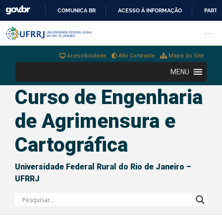
COMUNICA BR
ACESSO À INFORMAÇÃO
PARTI
IR
Barra institucional da Universi
Pular barra institucional
Abrir
PARA
O
Acessibilidade
Alto Contraste
Mapa do Site
CONTEÚDO
MENU
Curso de Engenharia
de Agrimensura e
Cartográfica
Universidade Federal Rural do Rio de Janeiro –
UFRRJ