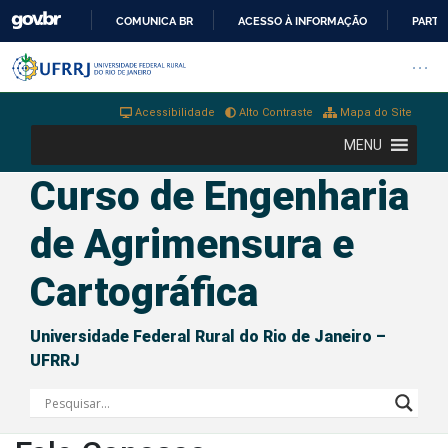
COMUNICA BR
ACESSO À INFORMAÇÃO
PARTI
IR
Barra institucional da Universi
Pular barra institucional
Abrir
PARA
O
Acessibilidade
Alto Contraste
Mapa do Site
CONTEÚDO
MENU
Curso de Engenharia
de Agrimensura e
Cartográfica
Universidade Federal Rural do Rio de Janeiro –
UFRRJ