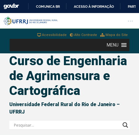
COMUNICA BR
ACESSO À INFORMAÇÃO
PARTI
IR
Barra institucional da Universi
Pular barra institucional
Abrir
PARA
O
Acessibilidade
Alto Contraste
Mapa do Site
CONTEÚDO
MENU
Curso de Engenharia
de Agrimensura e
Cartográfica
Universidade Federal Rural do Rio de Janeiro –
UFRRJ