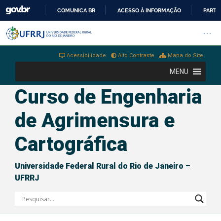
COMUNICA BR
ACESSO À INFORMAÇÃO
PARTI
IR
Barra institucional da Universi
Pular barra institucional
Abrir
PARA
O
Acessibilidade
Alto Contraste
Mapa do Site
CONTEÚDO
MENU
Curso de Engenharia
de Agrimensura e
Cartográfica
Universidade Federal Rural do Rio de Janeiro –
UFRRJ