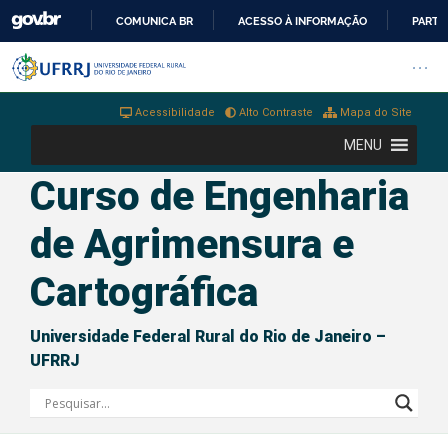
COMUNICA BR
ACESSO À INFORMAÇÃO
PARTI
IR
Barra institucional da Universi
Pular barra institucional
Abrir
PARA
O
Acessibilidade
Alto Contraste
Mapa do Site
CONTEÚDO
MENU
Curso de Engenharia
de Agrimensura e
Cartográfica
Universidade Federal Rural do Rio de Janeiro –
UFRRJ