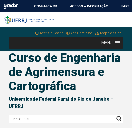
COMUNICA BR
ACESSO À INFORMAÇÃO
PARTI
IR
Barra institucional da Universi
Pular barra institucional
Abrir
PARA
O
Acessibilidade
Alto Contraste
Mapa do Site
CONTEÚDO
MENU
Curso de Engenharia
de Agrimensura e
Cartográfica
Universidade Federal Rural do Rio de Janeiro –
UFRRJ