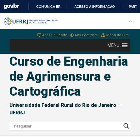
COMUNICA BR
ACESSO À INFORMAÇÃO
PARTI
IR
Barra institucional da Universi
Pular barra institucional
Abrir
PARA
O
Acessibilidade
Alto Contraste
Mapa do Site
CONTEÚDO
MENU
Curso de Engenharia
de Agrimensura e
Cartográfica
Universidade Federal Rural do Rio de Janeiro –
UFRRJ