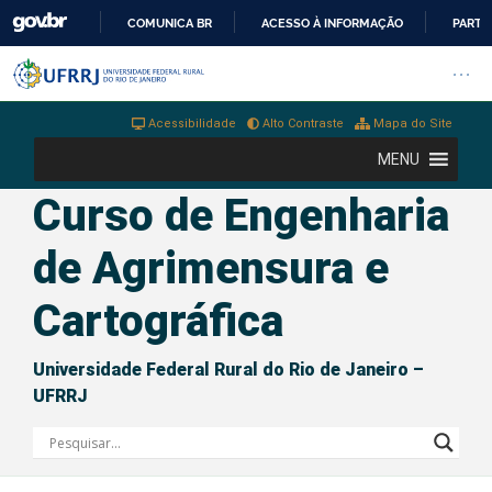
COMUNICA BR
ACESSO À INFORMAÇÃO
PARTI
IR
Barra institucional da Universi
Pular barra institucional
Abrir
PARA
O
Acessibilidade
Alto Contraste
Mapa do Site
CONTEÚDO
MENU
Curso de Engenharia
de Agrimensura e
Cartográfica
Universidade Federal Rural do Rio de Janeiro –
UFRRJ