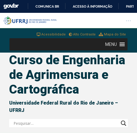
COMUNICA BR
ACESSO À INFORMAÇÃO
PARTI
IR
Barra institucional da Universi
Pular barra institucional
Abrir
PARA
O
Acessibilidade
Alto Contraste
Mapa do Site
CONTEÚDO
MENU
Curso de Engenharia
de Agrimensura e
Cartográfica
Universidade Federal Rural do Rio de Janeiro –
UFRRJ