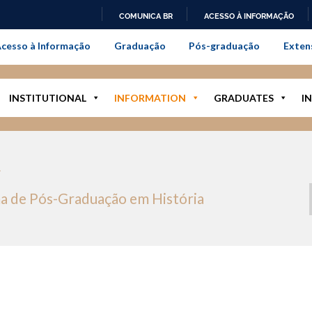
COMUNICA BR
ACESSO À INFORMAÇÃO
onal da Universidade Federal Rur
IR
cesso à Informação
Graduação
Pós-graduação
Exten
PARA
O
CONTEÚDO
INSTITUTIONAL
INFORMATION
GRADUATES
I
R
a de Pós-Graduação em História