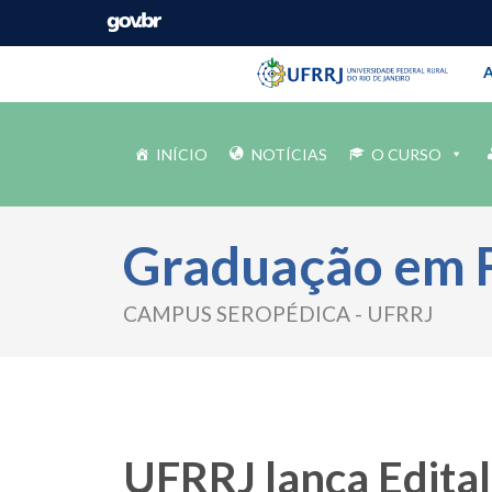
Barra instituci
Pular barra institucional
A
INÍCIO
NOTÍCIAS
O CURSO
Graduação em 
CAMPUS SEROPÉDICA - UFRRJ
UFRRJ lança Edita