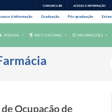
COMUNICA BR
ACESSO À INFORMAÇÃO
onal da Universidade Federal Rur
IR
cesso à Informação
Graduação
Pós-graduação
Exten
PARA
O
CONTEÚDO
PESSOAS
INSTITUCIONAL
INFORMAÇÕES
Farmácia
l de Ocupação de