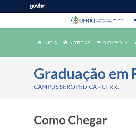
Barra instituci
Pular barra institucional
A
INÍCIO
NOTÍCIAS
O CURSO
Graduação em 
CAMPUS SEROPÉDICA - UFRRJ
Como Chegar