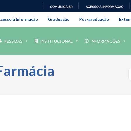
COMUNICA BR
ACESSO À INFORMAÇÃO
onal da Universidade Federal Rur
IR
cesso à Informação
Graduação
Pós-graduação
Exten
PARA
O
CONTEÚDO
PESSOAS
INSTITUCIONAL
INFORMAÇÕES
Farmácia