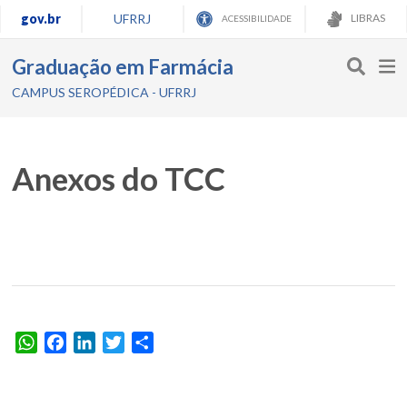
gov.br
UFRRJ
LIBRAS
ACESSIBILIDADE
Graduação em Farmácia
CAMPUS SEROPÉDICA - UFRRJ
Anexos do TCC
WhatsApp
Facebook
LinkedIn
Twitter
Share