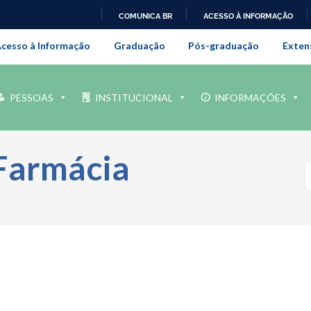
COMUNICA BR
ACESSO À INFORMAÇÃO
onal da Universidade Federal Rur
IR
cesso à Informação
Graduação
Pós-graduação
Exten
PARA
O
CONTEÚDO
PESSOAS
INSTITUCIONAL
INFORMAÇÕES
Farmácia