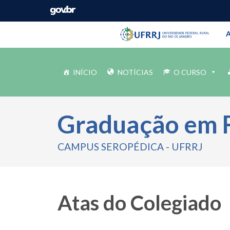
Barra instituci
Pular barra institucional
A
INÍCIO
NOTÍCIAS
O CURSO
Graduação em 
CAMPUS SEROPÉDICA - UFRRJ
Atas do Colegiado