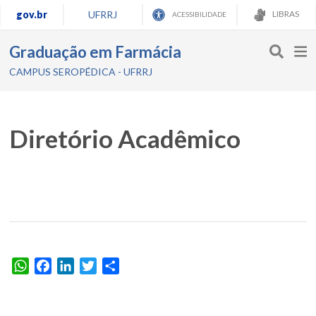
gov.br
UFRRJ
LIBRAS
ACESSIBILIDADE
Graduação em Farmácia
CAMPUS SEROPÉDICA - UFRRJ
Diretório Acadêmico
WhatsApp
Facebook
LinkedIn
Twitter
Share