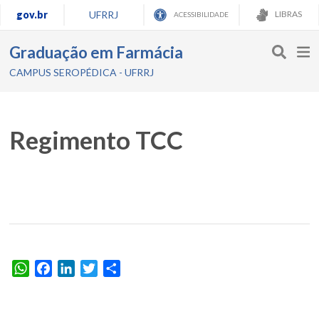
gov.br
UFRRJ
LIBRAS
ACESSIBILIDADE
Graduação em Farmácia
CAMPUS SEROPÉDICA - UFRRJ
Regimento TCC
WhatsApp
Facebook
LinkedIn
Twitter
Share