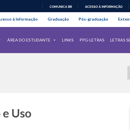
COMUNICA BR
ACESSO À INFORMAÇÃO
onal da Universidade Federal Rur
IR
cesso à Informação
Graduação
Pós-graduação
Exten
PARA
O
CONTEÚDO
ÁREA DO ESTUDANTE
LINKS
PPG-LETRAS
LETRAS S
 e Uso