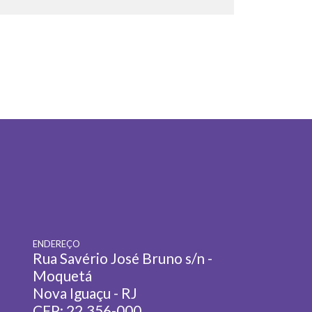
ENDEREÇO
Rua Savério José Bruno s/n -
Moquetá
Nova Iguaçu - RJ
CEP: 22.356-000