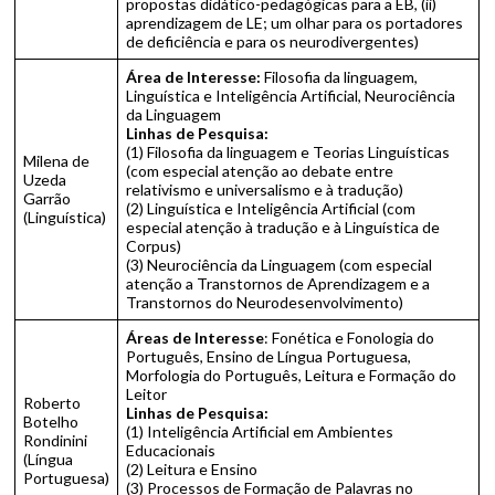
propostas didático-pedagógicas para a EB, (ii)
aprendizagem de LE; um olhar para os portadores
de deficiência e para os neurodivergentes)
Área de Interesse:
Filosofia da linguagem,
Linguística e Inteligência Artificial, Neurociência
da Linguagem
Linhas de Pesquisa:
(1) Filosofia da linguagem e Teorias Linguísticas
Milena de
(com especial atenção ao debate entre
Uzeda
relativismo e universalismo e à tradução)
Garrão
(2) Linguística e Inteligência Artificial (com
(Linguística)
especial atenção à tradução e à Linguística de
Corpus)
(3) Neurociência da Linguagem (com especial
atenção a Transtornos de Aprendizagem e a
Transtornos do Neurodesenvolvimento)
Áreas de Interesse
: Fonética e Fonologia do
Português, Ensino de Língua Portuguesa,
Morfologia do Português, Leitura e Formação do
Leitor
Roberto
Linhas de Pesquisa:
Botelho
(1) Inteligência Artificial em Ambientes
Rondinini
Educacionais
(Língua
(2) Leitura e Ensino
Portuguesa)
(3) Processos de Formação de Palavras no