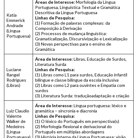
Áreas de Interesse:
Morfologia da Língua
Portuguesa, Linguística Textual e Gramática
Descritiva da Língua Portuguesa
Katia
Linhas de Pesquisa:
Emmerick
(1) Formação de palavras complexas: da
Andrade
Composição à Derivação
(Língua
(2) Processos de mudança linguística:
Portuguesa)
Gramaticalização, Discursivização e Lexicalização
(3) Novas perspectivas para o ensino de
Gramática
Área de Interesse:
Libras, Educação de Surdos,
Literatura Surda
Luciane
Linhas de Pesquisa:
Rangel
(1) Libras como L1 para surdos, Educação infantil
Rodrigues
bilingue e classe bilingue da escola inclusiva
(Libras)
(2) Libras como L2 para ouvintes e Empatia com
surdos
(3) Literatura Surda: traduçãoadaptação e criação
Área de Interesse:
Língua portuguesa: léxico e
Luiz Claudio
gramática – sincronia e diacronia
Valente
Linhas de Pesquisa:
Walker de
(1) O léxico do Português em perspectiva(s)
Medeiros
(2) Morfologia flexional e derivacional do
(Língua
Português em múltiplas abordagens
Portuguesa)
(3) História interna da Língua Portuguesa: visão