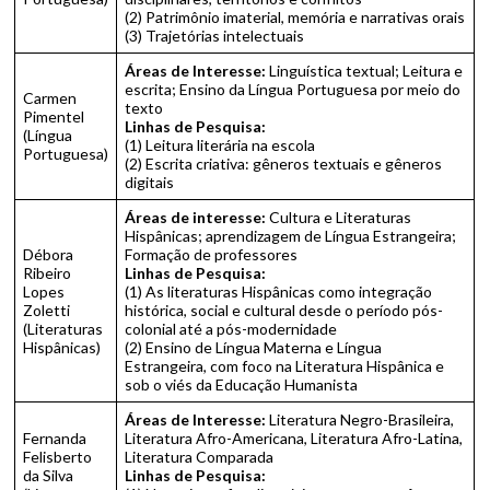
(2) Patrimônio imaterial, memória e narrativas orais
(3) Trajetórias intelectuais
Áreas de Interesse:
Linguística textual; Leitura e
escrita; Ensino da Língua Portuguesa por meio do
Carmen
texto
Pimentel
Linhas de Pesquisa:
(Língua
(1) Leitura literária na escola
Portuguesa)
(2) Escrita criativa: gêneros textuais e gêneros
digitais
Áreas de interesse:
Cultura e Literaturas
Hispânicas; aprendizagem de Língua Estrangeira;
Débora
Formação de professores
Ribeiro
Linhas de Pesquisa:
Lopes
(1) As literaturas Hispânicas como integração
Zoletti
histórica, social e cultural desde o período pós-
(Literaturas
colonial até a pós-modernidade
Hispânicas)
(2) Ensino de Língua Materna e Língua
Estrangeira, com foco na Literatura Hispânica e
sob o viés da Educação Humanista
Áreas de Interesse:
Literatura Negro-Brasileira,
Fernanda
Literatura Afro-Americana, Literatura Afro-Latina,
Felisberto
Literatura Comparada
da Silva
Linhas de Pesquisa: