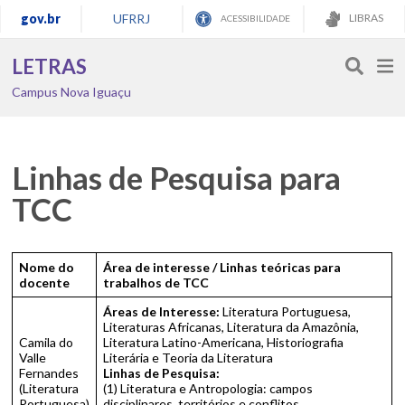
gov.br
UFRRJ
LIBRAS
ACESSIBILIDADE
LETRAS
Campus Nova Iguaçu
Linhas de Pesquisa para
TCC
Nome do
Área de interesse /
Linhas teóricas para
docente
trabalhos de TCC
Áreas de Interesse:
Literatura Portuguesa,
Literaturas Africanas, Literatura da Amazônia,
Camila do
Literatura Latino-Americana, Historiografia
Valle
Literária e
Teoria da Literatura
Fernandes
Linhas de Pesquisa:
(Literatura
(1) Literatura e Antropologia: campos
Portuguesa)
disciplinares, territórios e conflitos