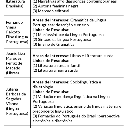
(Literatura
(1) Narrativas afro-diaspóricas contemporâneas
Brasileira)
(2) Autoria feminina negra
(3) Mercado editorial
Áreas de Interesse
: Gramática da Língua
Fernando
Portuguesa: descrição e ensino
Vieira
Linhas de Pesquisa:
Peixoto
(1) Morfossintaxe da Língua Portuguesa
Filho (Língua
(2) Sintaxe da Língua Portuguesa
Portuguesa)
(3) Ensino de Gramática
Jeanie Liza
Áreas de Interesse:
Libras e Literatura surda
Marques
Linhas de Pesquisa:
Ferraz de
(1) Literatura surda infantil
Macedo
(2) Literatura negra surda
(Libras)
Áreas de Interesse:
Sociolinguística e
dialetologia
Juliana
Linhas de Pesquisa:
Barbosa de
(1) Variação e mudança linguística na Língua
Segadas
Portuguesa
Vianna
(2) Variação linguística, ensino de língua materna e
(Língua
preconceito linguístico
Portuguesa)
(3) Formação do Português do Brasil: perspectiva
sincrônica e diacrônica