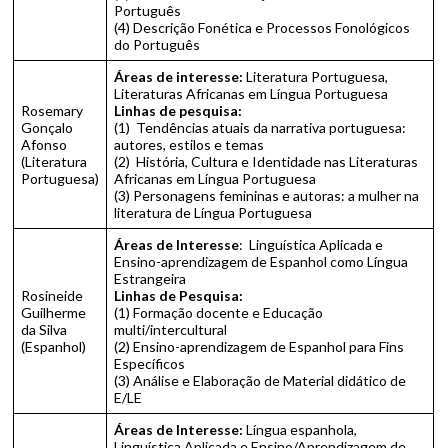
Português
(4) Descrição Fonética e Processos Fonológicos
do Português
Áreas de interesse:
Literatura Portuguesa,
Literaturas Africanas em Língua Portuguesa
Rosemary
Linhas de pesquisa:
Gonçalo
(1) Tendências atuais da narrativa portuguesa:
Afonso
autores, estilos e temas
(Literatura
(2) História, Cultura e Identidade nas Literaturas
Portuguesa)
Africanas em Língua Portuguesa
(3) Personagens femininas e autoras: a mulher na
literatura de Língua Portuguesa
Áreas de Interesse
: Linguística Aplicada e
Ensino-aprendizagem de Espanhol como Língua
Estrangeira
Rosineide
Linhas de Pesquisa:
Guilherme
(1) Formação docente e Educação
da Silva
multi/intercultural
(Espanhol)
(2) Ensino-aprendizagem de Espanhol para Fins
Específicos
(3) Análise e Elaboração de Material didático de
E/LE
Áreas de Interesse:
Língua espanhola,
Linguística Aplicada e Ensino/Aprendizagem de