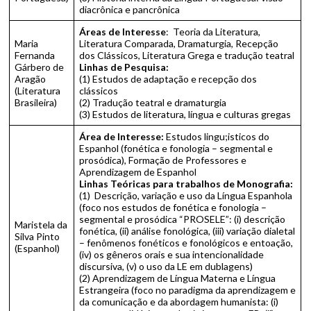
diacrônica e pancrônica
Áreas de Interesse
: Teoria da Literatura,
Maria
Literatura Comparada, Dramaturgia, Recepção
Fernanda
dos Clássicos, Literatura Grega e tradução teatral
Gárbero de
Linhas de Pesquisa:
Aragão
(1) Estudos de adaptação e recepção dos
(Literatura
clássicos
Brasileira)
(2) Tradução teatral e dramaturgia
(3) Estudos de literatura, língua e culturas gregas
Área de Interesse:
Estudos lingu;isticos do
Espanhol (fonética e fonologia – segmental e
prosódica), Formação de Professores e
Aprendizagem de Espanhol
Linhas Teóricas para trabalhos de Monografia:
(1) Descrição, variação e uso da Língua Espanhola
(foco nos estudos de fonética e fonologia –
segmental e prosódica “PROSELE”: (i) descrição
Maristela da
fonética, (ii) análise fonológica, (iii) variação dialetal
Silva Pinto
– fenômenos fonéticos e fonológicos e entoação,
(Espanhol)
(iv) os gêneros orais e sua intencionalidade
discursiva, (v) o uso da LE em dublagens)
(2) Aprendizagem de Língua Materna e Língua
Estrangeira (foco no paradigma da aprendizagem e
da comunicação e da abordagem humanista: (i)