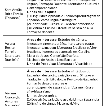
línguas, Formação Docente, Identidade Cultural e
Contemporaneidade
Sara Araújo
Linhas de Pesquisa:
Brito Fazollo
(1) Linguística Aplicada e Ensino/Aprendizagem de
(Espanhol)
Espanhol como língua estrangeira
(2) Identidade Cultural e Contemporaneidade
(3) Leitura e Ensino. Literatura na sala de aula.
Formação docente
Áreas de Interesse:
Estudos de gênero,
Valeria
linguagem cinematográfica, literatura e outras
Rosito
linguagens, imagem, Literatura Brasileira e Afro-
Ferreira
brasileira. Interesses especiais em Carolina
(Literatura
Maria de Jesus, Conceição Evaristo,
Brasileira)
Machado de Assis e Lima Barreto
Linha de Pesquisa:
Literatura e Visualidade
Áreas de interesse:
Estudos sintáticos do
Espanhol: descrição, variação e uso, Sintaxe e
Tradução no âmbito do par Português/Espanhol,
Formação de professores e
aprendizagem de Espanhol: crítica, memória e
afro-hispanismo
Viviane
Linhas de pesquisa:
Conceição
(1) Descrição, variação e uso da Língua Espanhola
Antunes
(2) Ensino de Língua Materna (LM) e
(Espanhol)