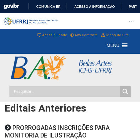
COMUNICA BR
ACESSO À INFORMAÇÃO
PARTI
IR
Barra institucional da Universi
Pular barra institucional
Abrir
PARA
O
Acessibilidade
Alto Contraste
Mapa do Site
CONTEÚDO
MENU
Editais Anteriores
PRORROGADAS INSCRIÇÕES PARA
MONITORIA DE ILUSTRAÇÃO