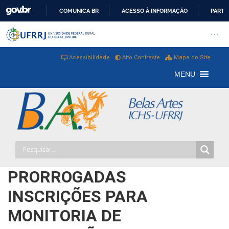
COMUNICA BR
ACESSO À INFORMAÇÃO
PARTI
IR
Barra institucional da Universi
Pular barra institucional
Abrir
PARA
O
Acessibilidade
Alto Contraste
Mapa do Site
CONTEÚDO
MENU
PRORROGADAS
INSCRIÇÕES PARA
MONITORIA DE