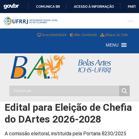
COMUNICA BR
ACESSO À INFORMAÇÃO
PARTI
IR
Barra institucional da Universi
Pular barra institucional
Abrir
PARA
O
Acessibilidade
Alto Contraste
Mapa do Site
CONTEÚDO
MENU
Edital para Eleição de Chefia
do DArtes 2026-2028
A comissão eleitoral, instituída pela Portaria 8230/2025