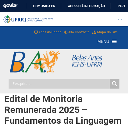
COMUNICA BR
ACESSO À INFORMAÇÃO
PARTI
IR
Barra institucional da Universi
Pular barra institucional
Abrir
PARA
O
Acessibilidade
Alto Contraste
Mapa do Site
CONTEÚDO
MENU
Edital de Monitoria
Remunerada 2025 –
Fundamentos da Linguagem