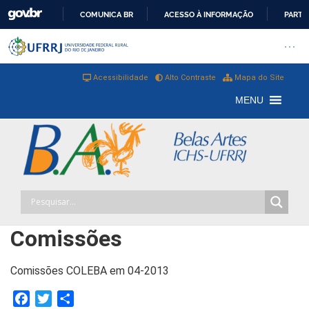
COMUNICA BR
ACESSO À INFORMAÇÃO
PARTI
IR
Barra institucional da Universi
Pular barra institucional
Abrir
PARA
O
Acessibilidade
Alto Contraste
Mapa do Site
CONTEÚDO
MENU
Comissões
Comissões COLEBA em 04-2013
Facebook
Twitter
Share