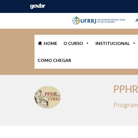
Barra instituci
Pular barra institucional
A
HOME
O CURSO
INSTITUCIONAL
COMO CHEGAR
PPH
Program