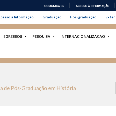
COMUNICA BR
ACESSO À INFORMAÇÃO
onal da Universidade Federal Rur
IR
cesso à Informação
Graduação
Pós-graduação
Exten
PARA
O
CONTEÚDO
EGRESSOS
PESQUISA
INTERNACIONALIZAÇÃO
R
a de Pós-Graduação em História