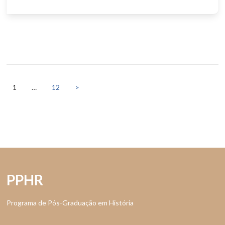
Paginação
de
1
…
12
>
posts
PPHR
Programa de Pós-Graduação em História