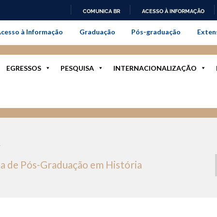
COMUNICA BR
ACESSO À INFORMAÇÃO
onal da Universidade Federal Rur
IR
cesso à Informação
Graduação
Pós-graduação
Exten
PARA
O
CONTEÚDO
EGRESSOS
PESQUISA
INTERNACIONALIZAÇÃO
R
a de Pós-Graduação em História