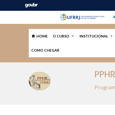
Barra instituci
Pular barra institucional
A
HOME
O CURSO
INSTITUCIONAL
COMO CHEGAR
PPH
Program