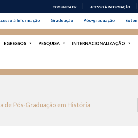
COMUNICA BR
ACESSO À INFORMAÇÃO
onal da Universidade Federal Rur
IR
cesso à Informação
Graduação
Pós-graduação
Exten
PARA
O
CONTEÚDO
EGRESSOS
PESQUISA
INTERNACIONALIZAÇÃO
R
a de Pós-Graduação em História