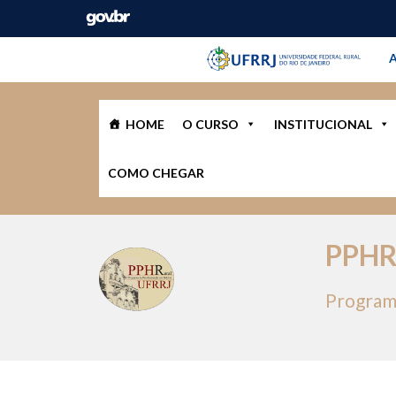
Barra instituci
Pular barra institucional
A
HOME
O CURSO
INSTITUCIONAL
COMO CHEGAR
PPH
Program