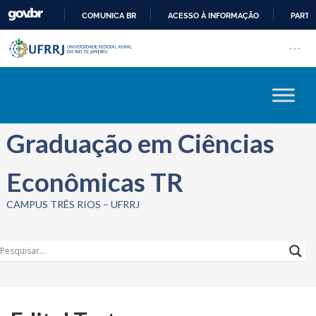
COMUNICA BR
ACESSO À INFORMAÇÃO
PARTI
Barra institucional da Univers
IR
Pular barra institucional
Abrir
PARA
O
CONTEÚDO
Graduação em Ciências
Econômicas TR
CAMPUS TRÊS RIOS – UFRRJ