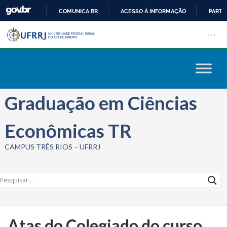
COMUNICA BR
ACESSO À INFORMAÇÃO
PARTI
Barra institucional da Univers
IR
Pular barra institucional
Abrir
PARA
O
CONTEÚDO
Graduação em Ciências
Econômicas TR
CAMPUS TRÊS RIOS – UFRRJ
Atas do Colegiado do curso